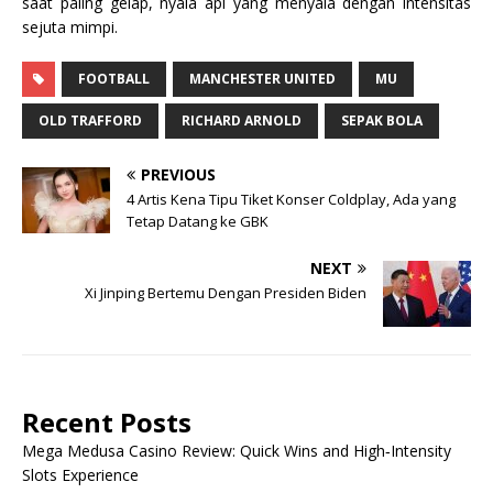
saat paling gelap, nyala api yang menyala dengan intensitas
sejuta mimpi.
FOOTBALL
MANCHESTER UNITED
MU
OLD TRAFFORD
RICHARD ARNOLD
SEPAK BOLA
PREVIOUS
4 Artis Kena Tipu Tiket Konser Coldplay, Ada yang
Tetap Datang ke GBK
NEXT
Xi Jinping Bertemu Dengan Presiden Biden
Recent Posts
Mega Medusa Casino Review: Quick Wins and High‑Intensity
Slots Experience