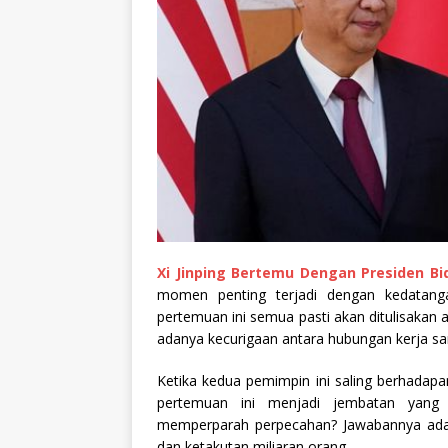
Xi Jinping Bertemu Dengan Presiden Bi
momen penting terjadi dengan kedatangan
pertemuan ini semua pasti akan ditulisakan a
adanya kecurigaan antara hubungan kerja sa
Ketika kedua pemimpin ini saling berhadapan
pertemuan ini menjadi jembatan yang 
memperparah perpecahan? Jawabannya ada 
dan ketakutan miliaran orang.