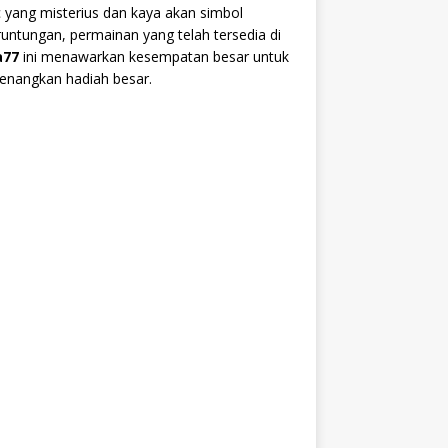
 yang misterius dan kaya akan simbol
untungan, permainan yang telah tersedia di
a77
ini menawarkan kesempatan besar untuk
nangkan hadiah besar.