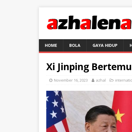
HOME
BOLA
GAYA HIDUP
Xi Jinping Bertem
November 16, 2023
azhal
internati