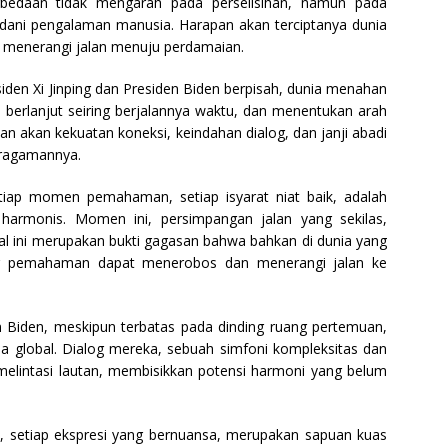
bedaan tidak mengarah pada perselisihan, namun pada
ani pengalaman manusia. Harapan akan terciptanya dunia
 menerangi jalan menuju perdamaian.
siden Xi Jinping dan Presiden Biden berpisah, dunia menahan
 berlanjut seiring berjalannya waktu, dan menentukan arah
kan akan kekuatan koneksi, keindahan dialog, dan janji abadi
eragamannya.
tiap momen pemahaman, setiap isyarat niat baik, adalah
harmonis. Momen ini, persimpangan jalan yang sekilas,
Hal ini merupakan bukti gagasan bahwa bahkan di dunia yang
sinar pemahaman dapat menerobos dan menerangi jalan ke
n Biden, meskipun terbatas pada dinding ruang pertemuan,
a global. Dialog mereka, sebuah simfoni kompleksitas dan
lintasi lautan, membisikkan potensi harmoni yang belum
buh, setiap ekspresi yang bernuansa, merupakan sapuan kuas