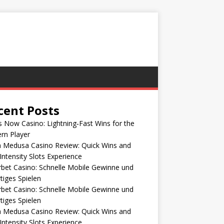
cent Posts
 Now Casino: Lightning‑Fast Wins for the
rn Player
 Medusa Casino Review: Quick Wins and
Intensity Slots Experience
bet Casino: Schnelle Mobile Gewinne und
tiges Spielen
bet Casino: Schnelle Mobile Gewinne und
tiges Spielen
 Medusa Casino Review: Quick Wins and
Intensity Slots Experience