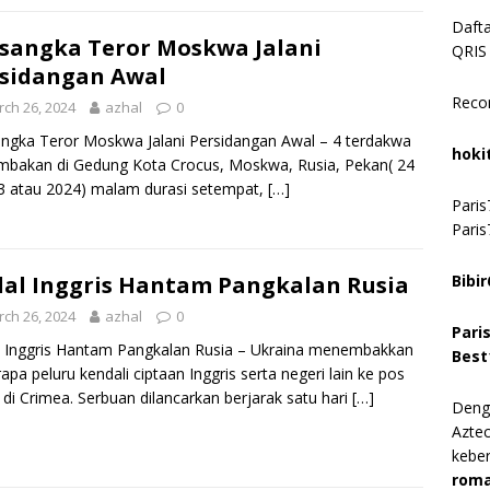
Daft
sangka Teror Moskwa Jalani
QRIS
sidangan Awal
Rec
ch 26, 2024
azhal
0
ngka Teror Moskwa Jalani Persidangan Awal – 4 terdakwa
hoki
bakan di Gedung Kota Crocus, Moskwa, Rusia, Pekan( 24
3 atau 2024) malam durasi setempat,
[…]
Paris
Paris
Bibir
al Inggris Hantam Pangkalan Rusia
ch 26, 2024
azhal
0
Pari
 Inggris Hantam Pangkalan Rusia – Ukraina menembakkan
Best
apa peluru kendali ciptaan Inggris serta negeri lain ke pos
 di Crimea. Serbuan dilancarkan berjarak satu hari
[…]
Denga
Aztec
keber
rom