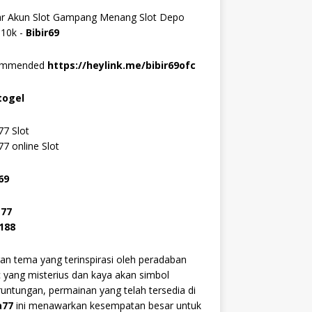
ar Akun Slot Gampang Menang Slot Depo
 10k -
Bibir69
ommended
https://heylink.me/bibir69ofc
togel
77 Slot
77 online Slot
69
s77
188
n tema yang terinspirasi oleh peradaban
 yang misterius dan kaya akan simbol
untungan, permainan yang telah tersedia di
a77
ini menawarkan kesempatan besar untuk