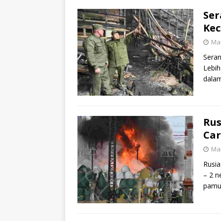
Ser
Kec
Mar
Seran
Lebih
dalam
Rus
Car
Mar
Rusia
– 2 n
pamu