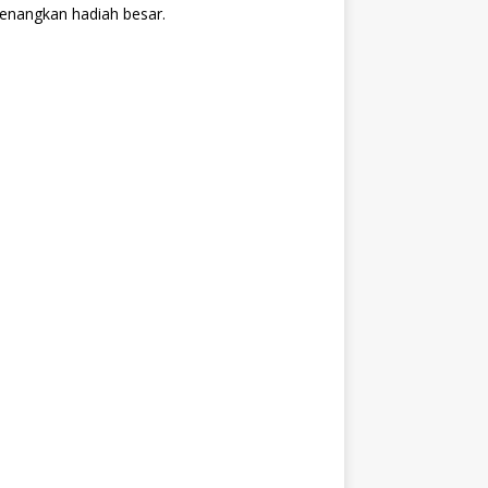
nangkan hadiah besar.