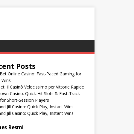
cent Posts
Bet Online Casino: Fast‑Paced Gaming for
k Wins
t: Il Casinò Velocissimo per Vittorie Rapide
own Casino: Quick‑Hit Slots & Fast‑Track
for Short‑Session Players
and Jill Casino: Quick Play, Instant Wins
and Jill Casino: Quick Play, Instant Wins
es Resmi