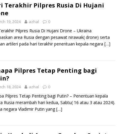
i Terakhir Pilpres Rusia Di Hujani
one
ch 19, 2024
azhal
0
Terakhir Pilpres Rusia Di Hujani Drone – Ukraina
askan area Rusia dengan pesawat nirawak( drone) serta
an artileri pada hari terakhir penentuan kepala negara
[…]
apa Pilpres Tetap Penting bagi
in?
ch 18, 2024
azhal
0
a Pilpres Tetap Penting bagi Putin? – Penentuan kepala
a Rusia merambah hari kedua, Sabtu( 16 atau 3 atau 2024).
a negara Vladimir Putin yang
[…]