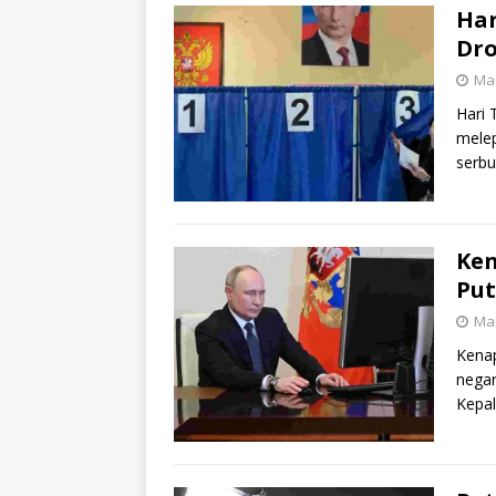
Har
Dr
Mar
Hari 
melep
serbu
Ken
Put
Mar
Kenap
negar
Kepal